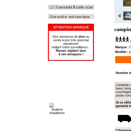
ATTENTION ARNAQUE
campin
Des annonces de
don
ou
vente à prix très anormal
(
paraissent
malgré notre surveillance...
Marque :
C
Restez vigilant face
Modèle :
j
à
ces
arnaques
!
Nombre de
Camping ca
base Jumpe
couchages 
poste condu
Si ce véhi
garantie l
Climatisat