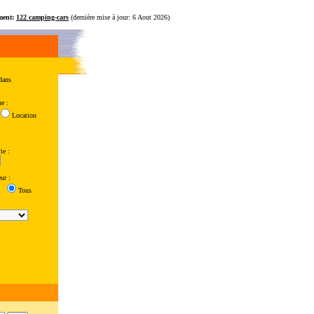
ment:
122 camping-cars
(dernière mise à jour: 6 Aout 2026)
dans
e :
Location
ie :
ur :
Tous