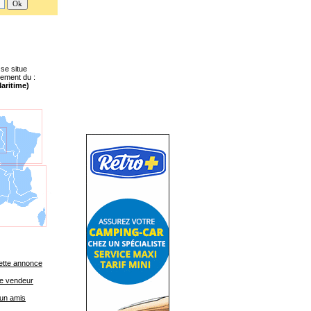
 se situe
tement du :
aritime)
ette annonce
le vendeur
un amis