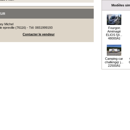
Modèles simi
EUR
ey Michel
lle epreville (76116) - Tél: 0651999193
Fourgon
Aménagé
Contacter le vendeur
ELIOS 54...
48000Ã‡
Camping car
challenger j...
C
22500Ã‡