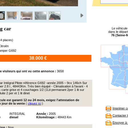
g car
Le véhicule
dans le dépar
76 (Seine-M
4 places)
itroën
umper G692
38.000 €
 visiteurs qui ont vu cette annonce :
3658
r Intégral Pilote référence G692 -année 2005 – 9cv 146ch Sur
r 2.8 l , 48443Km. Très bien équipé - Climatisation à l'avant - 4
carte grise et 4 couchages 1/2 (1Lit permanant 2per 1 lit sur
ite 2 per et 1 lit dinet
cule est garanti 12 ou 24 mois, exigez l'attestation de
e jour de la vente
(
cliquez ici
)
Imprimer c
INTEGRAL
Année :
2005
Contacter 
diesel
Kilométrage :
48443 Km
Envoyer à 
ion :
Non