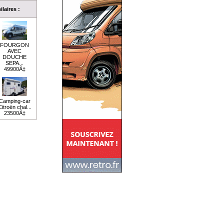
laires :
FOURGON
AVEC
DOUCHE
SEPA...
49900Ã‡
Camping-car
itroën chal...
23500Ã‡