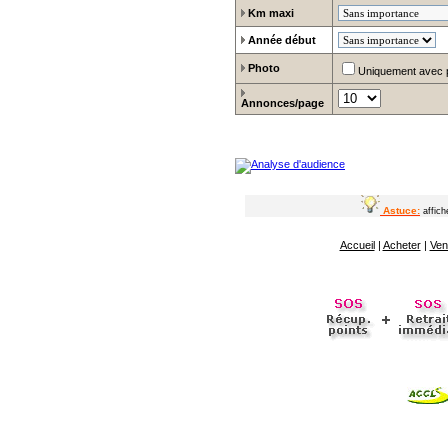
Km maxi
Année début
Photo
Uniquement avec 
Annonces/page
Astuce:
affic
Accueil
|
Acheter
|
Ven