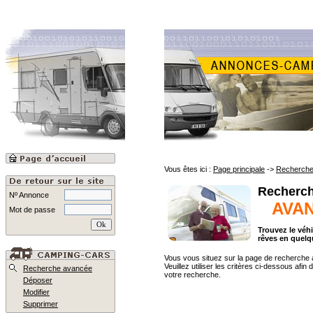
Vous êtes ici :
Page principale
->
Recherche
Recherc
Nº Annonce
AVAN
Mot de passe
Trouvez le véh
rêves en quelq
Vous vous situez sur la page de recherche
Veuillez utiliser les critères ci-dessous afin d
Recherche avancée
votre recherche.
Déposer
Modifier
Supprimer