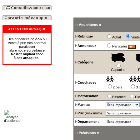
:: Vos critères ::
ATTENTION ARNAQUE
Rubrique
Achat
Ven
Des annonces de
don
ou
vente à prix très anormal
Annonceur
Particulier
paraissent
malgré notre surveillance...
Restez vigilant face
à
ces
arnaques
!
Catégorie
Capucine
P
Couchages
2 pers.
3 
Motorisation
Essence
Di
Marque
Prix
(maximum)
Département
:: Précisions ::