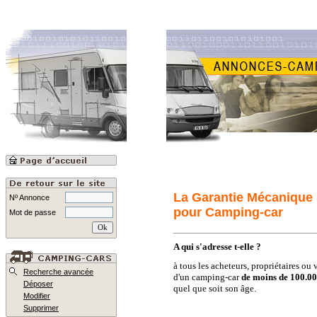
La Garantie Mécanique 
Nº Annonce
pour Camping-car
Mot de passe
A qui s'adresse t-elle ?
à tous les acheteurs, propriétaires ou
Recherche avancée
d'un camping-car
de moins de 100.0
Déposer
quel que soit son âge.
Modifier
Supprimer