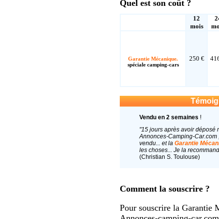
Quel est son coût ?
12
2
mois
mo
250 €
41
Garantie Mécanique.
spéciale camping-cars
Témoig
Vendu en 2 semaines
!
"15 jours après avoir déposé
Annonces-Camping-Car.com , 
vendu... et la
Garantie Mécan
les choses... Je la recommand
(Christian S. Toulouse)
Comment la souscrire ?
Pour souscrire la Garantie 
Annonces-camping-car.com, 