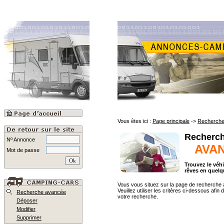
Vous êtes ici :
Page principale
->
Recherche
Recherc
Nº Annonce
AVAN
Mot de passe
Trouvez le véh
rêves en quelq
Vous vous situez sur la page de recherche
Veuillez utiliser les critères ci-dessous afin d
Recherche avancée
votre recherche.
Déposer
Modifier
Supprimer