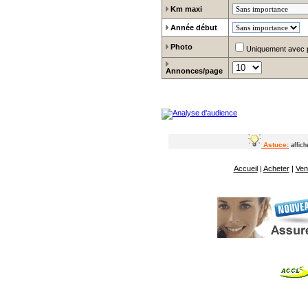
Km maxi
Année début
Photo
Uniquement avec 
Annonces/page
Astuce:
affic
Accueil
|
Acheter
|
Ven