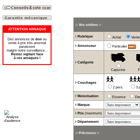
:: Vos critères ::
ATTENTION ARNAQUE
Rubrique
Achat
Ven
Des annonces de
don
ou
vente à prix très anormal
Annonceur
Particulier
paraissent
malgré notre surveillance...
Restez vigilant face
à
ces
arnaques
!
Catégorie
Capucine
P
Couchages
2 pers.
3 
Motorisation
Essence
Di
Marque
Prix
(maximum)
Département
:: Précisions ::