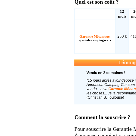
Quel est son coût ?
12
2
mois
mo
250 €
41
Garantie Mécanique.
spéciale camping-cars
Témoig
Vendu en 2 semaines
!
"15 jours après avoir déposé
Annonces-Camping-Car.com , 
vendu... et la
Garantie Mécan
les choses... Je la recommand
(Christian S. Toulouse)
Comment la souscrire ?
Pour souscrire la Garantie 
Annonces-camping-car.com, 