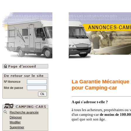
La Garantie Mécanique 
Nº Annonce
pour Camping-car
Mot de passe
A qui s'adresse t-elle ?
à tous les acheteurs, propriétaires ou
Recherche avancée
d'un camping-car
de moins de 100.0
Déposer
quel que soit son âge.
Modifier
Supprimer