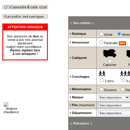
:: Vos critères ::
ATTENTION ARNAQUE
Rubrique
Achat
Ven
Des annonces de
don
ou
vente à prix très anormal
Annonceur
Particulier
paraissent
malgré notre surveillance...
Restez vigilant face
à
ces
arnaques
!
Catégorie
Capucine
P
Couchages
2 pers.
3 
Motorisation
Essence
Di
Marque
Prix
(maximum)
Département
:: Précisions ::