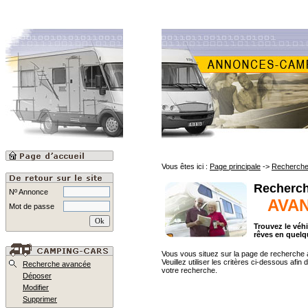
Vous êtes ici :
Page principale
->
Recherche
Recherc
Nº Annonce
AVAN
Mot de passe
Trouvez le véh
rêves en quelq
Vous vous situez sur la page de recherche
Veuillez utiliser les critères ci-dessous afin d
Recherche avancée
votre recherche.
Déposer
Modifier
Supprimer