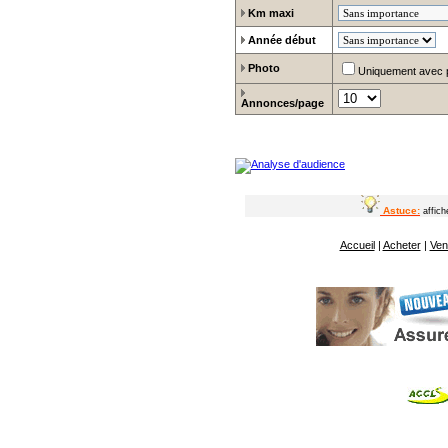
Km maxi
Année début
Photo
Uniquement avec 
Annonces/page
Astuce:
affic
Accueil
|
Acheter
|
Ven