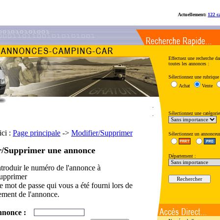
Actuellement:
122 c
Effectuez une recherche da
toutes les annonces :
Sélectionnez une rubrique 
Achat
Vente
Sélectionnez une catégorie
ici :
Page principale
->
Modifier/Supprimer
Sélectionnez un annonceur
r/Supprimer une annonce
Département :
ntroduir le numéro de l'annonce à
supprimer
le mot de passe qui vous a été fourni lors de
rement de l'annonce.
annonce :