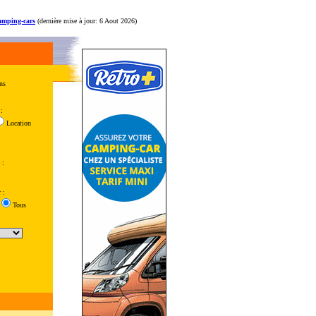
amping-cars
(dernière mise à jour: 6 Aout 2026)
ns
:
Location
 :
 :
Tous