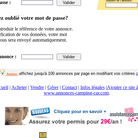
Numéro de l'annonce :
asse :
z oublié votre mot de passe?
ntroduir le référence de votre annonce.
fication de vos données, votre mot
vous sera envoyé automatiquement.
annonce :
affichez jusqu'à 100 annonces par page en modifiant vos critères
c
Astuce:
ueil
|
Acheter
|
Vendre
|
Gérer
|
Contact
|
Infos légales
|
Ajouter ce site 
www.annonces-camping-car.com
.