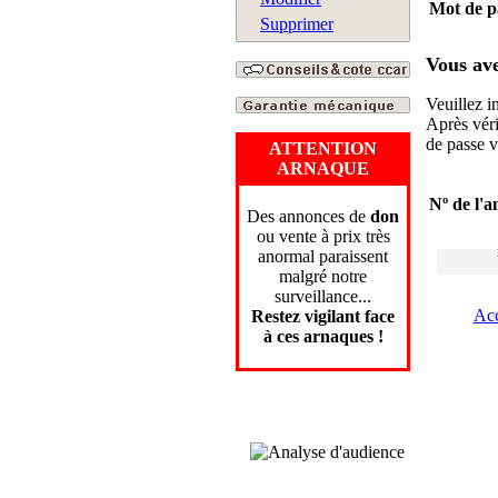
Mot de p
Supprimer
Vous ave
Veuillez i
Après véri
de passe 
ATTENTION
ARNAQUE
Nº de l'
Des annonces de
don
ou vente à prix très
anormal paraissent
malgré notre
surveillance...
Acc
Restez vigilant face
à
ces
arnaques
!