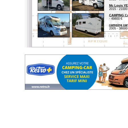
Mc Louis YE
2015 - 21000
CAMPING CA
- 49800 €
camping car
2005 - 38000